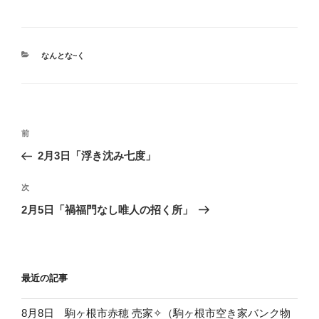
カ
なんとな~く
テ
ゴ
リ
ー
投
前
前
稿
の
2月3日「浮き沈み七度」
ナ
投
ビ
稿
次
次
ゲ
の
2月5日「禍福門なし唯人の招く所」
投
ー
稿
シ
ョ
最近の記事
ン
8月8日 駒ヶ根市赤穂 売家✧（駒ヶ根市空き家バンク物