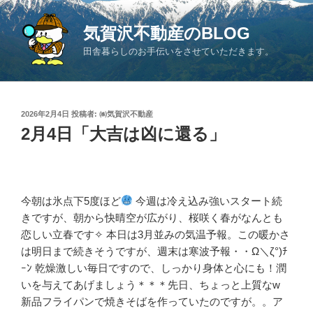
コ
ン
気賀沢不動産のBLOG
テ
田舎暮らしのお手伝いをさせていただきます。
ン
ツ
へ
ス
投
2026年2月4日
投稿者:
㈱気賀沢不動産
キ
稿
2月4日「大吉は凶に還る」
日:
ッ
プ
今朝は氷点下5度ほど
今週は冷え込み強いスタート続
きですが、朝から快晴空が広がり、桜咲く春がなんとも
恋しい立春です✧ 本日は3月並みの気温予報。この暖かさ
は明日まで続きそうですが、週末は寒波予報・・Ω＼ζ°)ﾁ
ｰﾝ 乾燥激しい毎日ですので、しっかり身体と心にも！潤
いを与えてあげましょう＊＊＊先日、ちょっと上質なw
新品フライパンで焼きそばを作っていたのですが。。ア