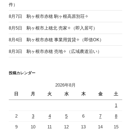
件）
8月7日 駒ヶ根市赤穂 駒ヶ根高原別荘✧
8月5日 駒ヶ根市上穂北 売家✧（即入居可）
8月4日 駒ヶ根市赤穂 事業用賃貸✧（即借OK）
8月3日 駒ヶ根市赤穂 売地✧（広域農道沿い）
投稿カレンダー
2026年8月
日
月
火
水
木
金
土
1
2
3
4
5
6
7
8
9
10
11
12
13
14
15