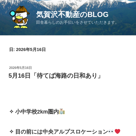
コ
ン
気賀沢不動産のBLOG
テ
田舎暮らしのお手伝いをさせていただきます。
ン
ツ
へ
ス
日:
2026年5月16日
キ
ッ
投
2026年5月16日
プ
稿
5月16日「待てば海路の日和あり」
日:
✧ 小中学校2km圏内
✧ 目の前には中央アルプスロケーション