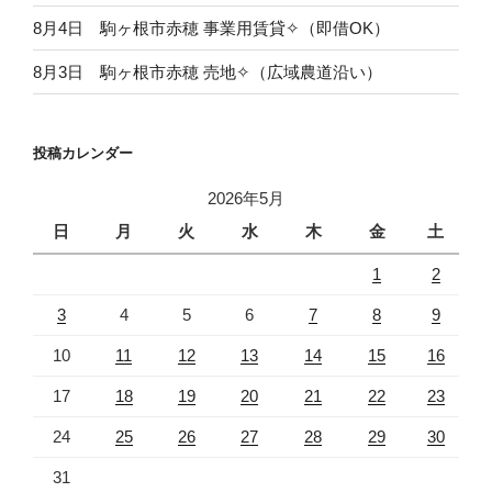
8月4日 駒ヶ根市赤穂 事業用賃貸✧（即借OK）
8月3日 駒ヶ根市赤穂 売地✧（広域農道沿い）
投稿カレンダー
2026年5月
日
月
火
水
木
金
土
1
2
3
4
5
6
7
8
9
10
11
12
13
14
15
16
17
18
19
20
21
22
23
24
25
26
27
28
29
30
31