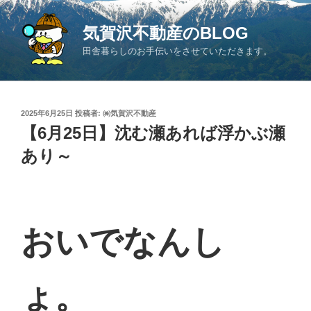
コ
ン
気賀沢不動産のBLOG
テ
田舎暮らしのお手伝いをさせていただきます。
ン
ツ
へ
ス
投
2025年6月25日
投稿者:
㈱気賀沢不動産
キ
稿
【6月25日】沈む瀬あれば浮かぶ瀬
日:
ッ
あり～
プ
おいでなんし
ょ。