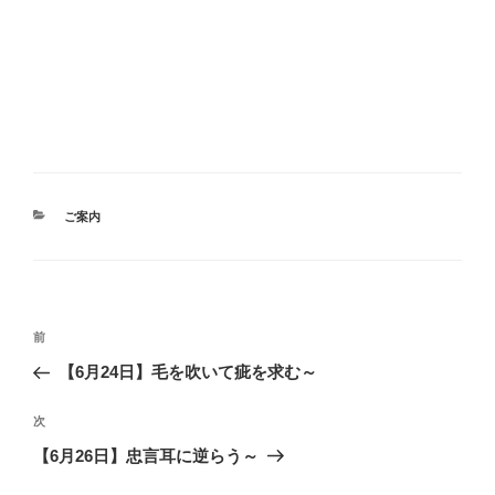
カ
ご案内
テ
ゴ
リ
ー
投
前
前
稿
の
【6月24日】毛を吹いて疵を求む～
ナ
投
ビ
稿
次
次
ゲ
の
【6月26日】忠言耳に逆らう～
投
ー