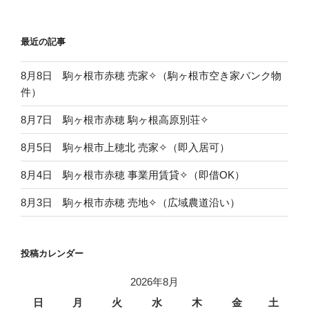
稿
シ
ョ
最近の記事
ン
8月8日 駒ヶ根市赤穂 売家✧（駒ヶ根市空き家バンク物
件）
8月7日 駒ヶ根市赤穂 駒ヶ根高原別荘✧
8月5日 駒ヶ根市上穂北 売家✧（即入居可）
8月4日 駒ヶ根市赤穂 事業用賃貸✧（即借OK）
8月3日 駒ヶ根市赤穂 売地✧（広域農道沿い）
投稿カレンダー
2026年8月
日
月
火
水
木
金
土