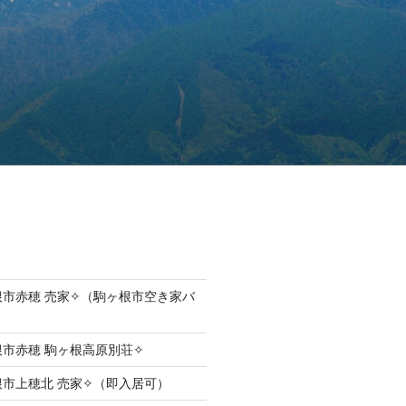
根市赤穂 売家✧（駒ヶ根市空き家バ
根市赤穂 駒ヶ根高原別荘✧
根市上穂北 売家✧（即入居可）