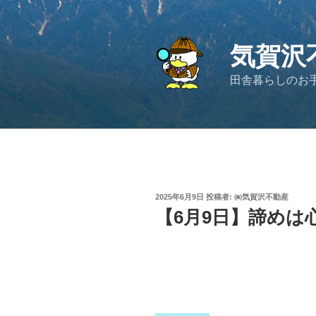
コ
ン
テ
気賀沢
ン
ツ
田舎暮らしのお
へ
ス
キ
ッ
プ
投
2025年6月9日
投稿者:
㈱気賀沢不動産
稿
【6月9日】諦めは
日: