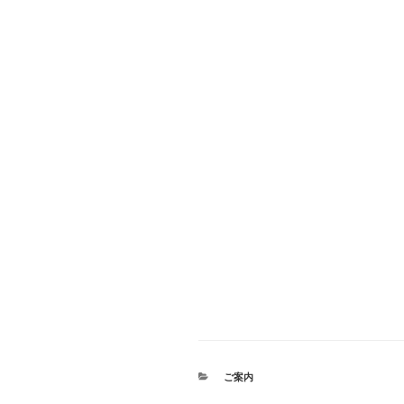
カ
ご案内
テ