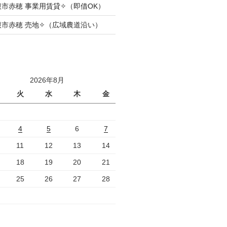
根市赤穂 事業用賃貸✧（即借OK）
根市赤穂 売地✧（広域農道沿い）
2026年8月
火
水
木
金
土
1
4
5
6
7
8
11
12
13
14
15
18
19
20
21
22
25
26
27
28
29