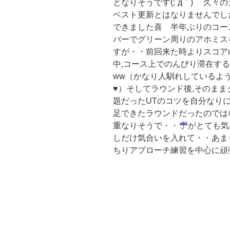
となりそうです(;´д｀) 久
ベスト更新とはなりませんでし
できました喜 半年ぶりのコー
バーでグリーン周りのアホミス
すが・・前回来た時よりスコアu
中,コース上でのんびり滞在す
ww（かなり人馴れしているよ
♥）そしてラウンド後,そのま
題だったUTのコツを自分なり
足できたラウンドだったのでは
重なりそうで・・
がとても気
しだけ気合いを入れて・・あま
ちりアプローチ練習を中心に頑