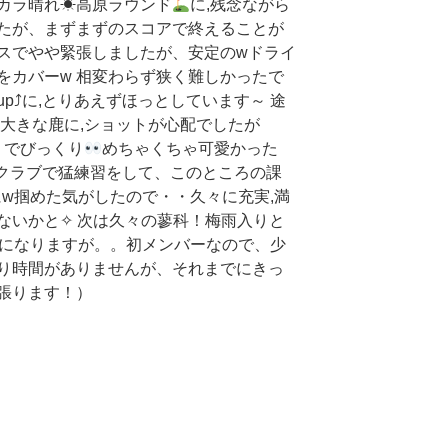
々のカラ晴れ☀高原ラウンド
に,残念ながら
たが、まずまずのスコアで終えることが
スでやや緊張しましたが、安定のwドライ
をカバーw 相変わらず狭く難しかったで
p⤴に,とりあえずほっとしています～ 途
る大きな鹿に,ショットが心配でしたが
うでびっくり
めちゃくちゃ可愛かった
まクラブで猛練習をして、このところの課
にw掴めた気がしたので・・久々に充実,満
ないかと✧ 次は久々の蓼科！梅雨入りと
になりますが。。初メンバーなので、少
り時間がありませんが、それまでにきっ
張ります！）